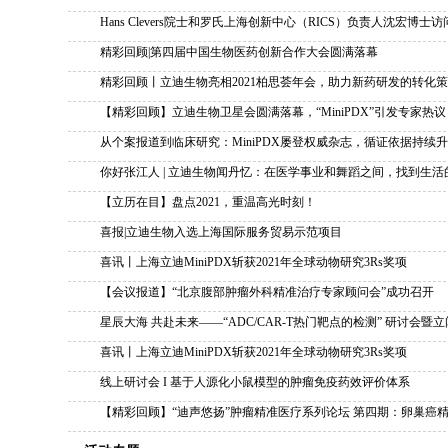
Hans Clevers院士和罗氏上海创新中心（RICS）负责人沈宏博士
精彩回顾|第四届中国生物医药创新合作大会圆满落幕
精彩回顾丨立迪生物亮相2021柏思荟年会，助力新药研发的转化
【精彩回顾】立迪生物卫星会圆满落幕，“MiniPDX”引发专家
从个案报道到临床研究：MiniPDX屡登权威杂志，循证依据持续
你好张江人 | 立迪生物闻丹忆：在医学事业和舞蹈之间，找到生活
【立历在目】盘点2021，重温高光时刻！
喜报|立迪生物入选上海国际服务贸易示范项目
喜讯丨上海立迪MiniPDX斩获2021年全球动物研究3Rs奖项
【会议报道】“北京腹部肿瘤外科精准治疗专家顾问会”成功召开
星辰大海 共赴未来——“ADC/CAR-T热门靶点的检测” 研讨会
喜讯丨上海立迪MiniPDX斩获2021年全球动物研究3Rs奖项
线上研讨会 I 基于人源化小鼠模型的肿瘤免疫药效评价体系
【精彩回顾】“迪声悠扬”肿瘤精准医疗系列论坛 第四期：卵巢癌