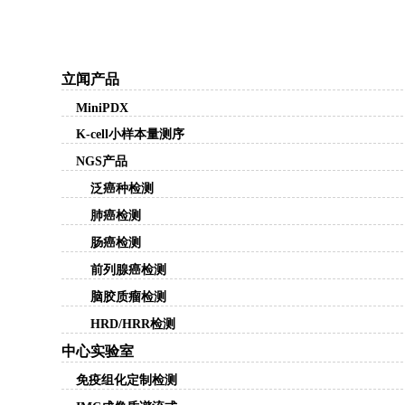
立闻产品
MiniPDX
K-cell小样本量测序
NGS产品
泛癌种检测
肺癌检测
肠癌检测
前列腺癌检测
脑胶质瘤检测
HRD/HRR检测
中心实验室
免疫组化定制检测