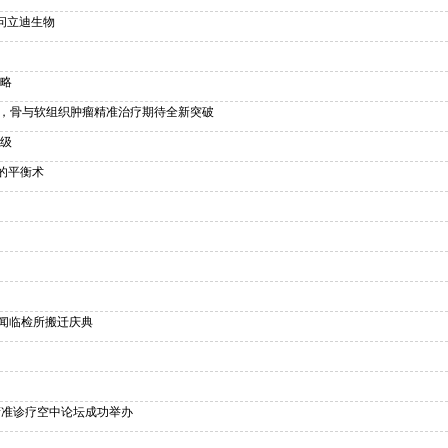
访问立迪生物
策略
热议，骨与软组织肿瘤精准治疗期待全新突破
升级
的平衡术
暨立闻临检所搬迁庆典
精准诊疗空中论坛成功举办